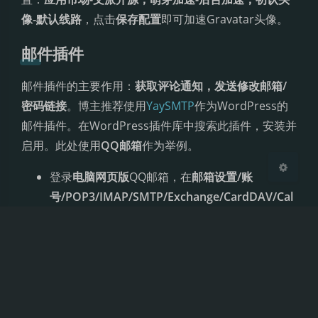
夜间模式
像-默认线路
，点击
保存配置
即可加速Gravatar头像。
Sans Serif
Serif
邮件插件
浅阴影
深阴影
邮件插件的主要作用：
获取评论通知，发送修改邮箱/
密码链接
。博主推荐使用
YaySMTP
作为WordPress的
关闭
日落
暗化
灰度
邮件插件。在WordPress插件库中搜索此插件，安装并
启用。此处使用
QQ邮箱
作为举例。
登录
电脑网页版
QQ邮箱，在
邮箱设置/账
号/POP3/IMAP/SMTP/Exchange/CardDAV/Cal
DAV服务
中点击
管理服务/生成授权码
，按要求进
行操作，获取
授权码
。
在
仪表盘/YayCommerce/YaySMTP
中填写：
Step 1：From Email-
你获取了授权码的QQ邮箱
账号
，From Name-任意填写
Step 2：选择
Other SMTP