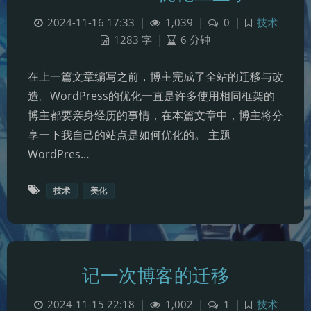
2024-11-16 17:33
|
1,039
|
0
|
技术
1283 字
|
6 分钟
在上一篇文章编写之前，博主完成了全站的迁移与改
造。WordPress的优化一直是许多使用相同框架的
博主都要亲身经历的事情，在本篇文章中，博主将分
享一下我自己的站点是如何优化的。 主题
WordPres…
技术
美化
夜间模式
记一次博客的迁移
Sans Serif
Serif
2024-11-15 22:18
|
1,002
|
1
|
技术